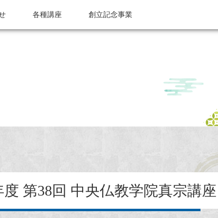
せ
各種講座
創立記念事業
）年度 第38回 中央仏教学院真宗講