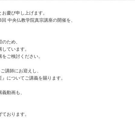
とお慶び申し上げます。
38回 中央仏教学院真宗講座の開催を、
習のため、
講しています。
講をご検討ください。
をご講師にお迎えし、
証』についてご講義を賜ります。
講義動画も、
。
げております。