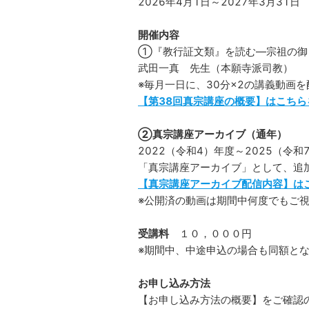
2026年4月1日～2027年3月31日
開催内容
①『教行証文類』を読む―宗祖の御
武田一真 先生（本願寺派司教）
※毎月一日に、30分×2の講義動画
【第38回真宗講座の概要】はこちら
②真宗講座アーカイブ（通年）
2022（令和4）年度～2025（令
「真宗講座アーカイブ」として、追
【真宗講座アーカイブ配信内容】は
※公開済の動画は期間中何度でもご
受講料
１０，０００円
※期間中、中途申込の場合も同額と
お申し込み方法
【お申し込み方法の概要】をご確認